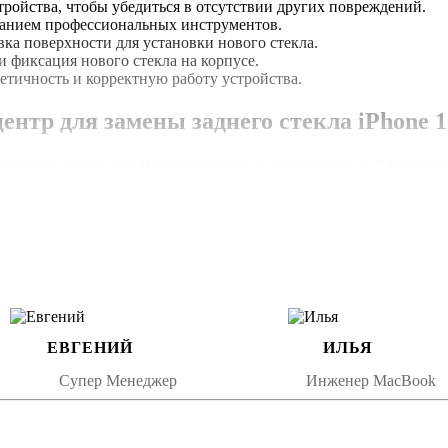
тройства, чтобы убедиться в отсутствии других повреждений.
ованием профессиональных инструментов.
вка поверхности для установки нового стекла.
и фиксация нового стекла на корпусе.
етичность и корректную работу устройства.
ентр для замены заднего стекла iPhone 1
оятельно, однако это может привести к дополнительным поврежд
е выполнение работы с использованием оригинальных комплект
 навыками и опытом для работы с техникой Apple.
едоставляют гарантию на выполненные работы и установленные
еспечивает долговечность и надежность ремонта.
го стекла iPhone 12
ЕВГЕНИЙ
ИЛЬЯ
Супер Менеджер
Инженер MacBook
м центре обычно занимает от одного до трех часов, в зависимос
очее состояние без длительного ожидания.