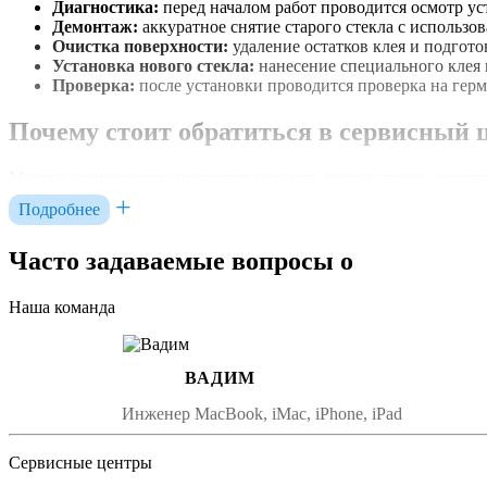
Диагностика:
перед началом работ проводится осмотр ус
Демонтаж:
аккуратное снятие старого стекла с использ
Очистка поверхности:
удаление остатков клея и подгото
Установка нового стекла:
нанесение специального клея 
Проверка:
после установки проводится проверка на герм
Почему стоит обратиться в сервисный ц
Многие пользователи пытаются заменить заднее стекло самост
профессиональный сервисный центр гарантирует качественно
Подробнее
Преимущества обращения к специалистам
Часто задаваемые вопросы о
Опыт и квалификация:
мастера обладают необходимыми
Гарантия на работу:
большинство сервисных центров пр
Наша команда
Использование оригинальных комплектующих:
это об
Сколько времени занимает замена задне
ВАДИМ
Инженер MacBook, iMac, iPhone, iPad
Замена заднего стекла iPhone 12 в профессиональном сервисно
Это позволяет пользователям быстро вернуть устройство в раб
Сервисные центры
Факторы, влияющие на время ремонта