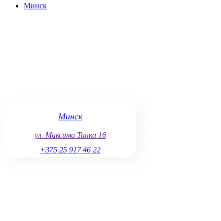
Минск
Сложность повреждений:
если повреждения сложные, эт
Наличие запасных частей:
если детали в наличии, ремо
Загруженность мастеров:
в пиковые периоды время ожи
Таким образом, замена заднего стекла корпуса iPhone 12 — эт
вы можете быть уверены в надежности и долговечности выпол
Минск
ул. Максима Танка 16
+375 25 917 46 22