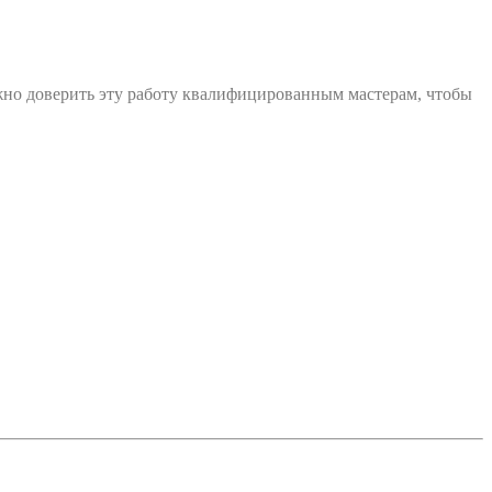
ажно доверить эту работу квалифицированным мастерам, чтобы
ктующих.
ное спокойствие.
р гарантирует качественное выполнение работ и долгий срок