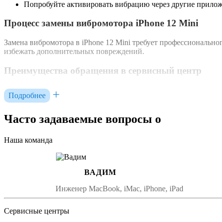
Попробуйте активировать вибрацию через другие прилож
Процесс замены вибромотора iPhone 12 Mini
Замена вибромотора в iPhone 12 Mini требует профессиональн
избежать дополнительных повреждений.
Преимущества обращения в сервисный центр
Квалифицированные специалисты:
Мастера имеют опы
Подробнее
Оригинальные запчасти:
Использование оригинальных 
Гарантия на работу:
Сервисные центры предоставляют г
Часто задаваемые вопросы о
Как избежать проблем с вибромотором в будущем
Наша команда
Чтобы предотвратить повторные неисправности вибромотора в 
Избегайте падений и механических повреждений устройс
Не подвергайте телефон воздействию влаги и экстремаль
ВАДИМ
Используйте защитные чехлы и пленки для дополнитель
Инженер MacBook, iMac, iPhone, iPad
Заключение
Сервисные центры
Замена вибромотора в iPhone 12 Mini — это задача, требующа