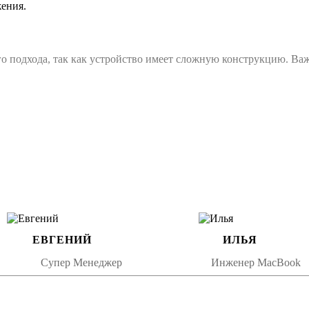
ения.
ого подхода, так как устройство имеет сложную конструкцию. В
т работы с техникой Apple и знают все нюансы замены компле
комплектующих гарантирует долгий срок службы устройства.
арантию на выполненные работы, что обеспечивает дополнитель
iPhone 12 Mini, следуйте нескольким простым рекомендациям:
тва.
ных температур.
ЕВГЕНИЙ
ИЛЬЯ
ной защиты.
Супер Менеджер
Инженер MacBook
я профессионального вмешательства. Обращение в сервисный цент