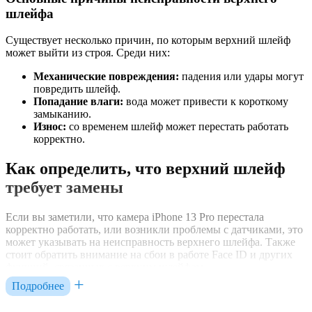
шлейфа
Существует несколько причин, по которым верхний шлейф
может выйти из строя. Среди них:
Механические повреждения:
падения или удары могут
повредить шлейф.
Попадание влаги:
вода может привести к короткому
замыканию.
Износ:
со временем шлейф может перестать работать
корректно.
Как определить, что верхний шлейф
требует замены
Если вы заметили, что камера iPhone 13 Pro перестала
корректно работать, или возникли проблемы с датчиками, это
может указывать на неисправность верхнего шлейфа. Также
стоит обратить внимание на сбои в работе Face ID и других
функций, связанных с верхним шлейфом.
Подробнее
Процесс замены верхнего шлейфа