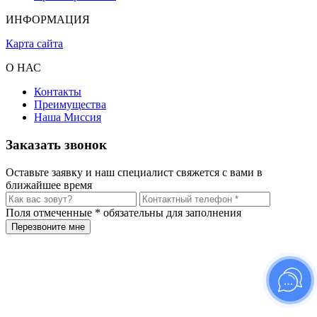
Не заряжайте устройство, пока оно лежит в мягкой
ИНФОРМАЦИЯ
постели — это может перегибать кабель
Карта сайта
Регулярно очищайте порт от пыли и грязи
О НАС
Не подключайте кабель под углом или с усилием
Контакты
Не ставьте iPad на зарядку в автомобиле без
Преимущества
стабилизатора
Наша Миссия
Заказать звонок
Оставьте заявку и наш специалист свяжется с вами в
ближайшее время
Поля отмеченные
*
обязательны для заполнения