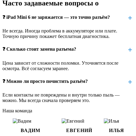
зарядка идёт только при сильном нажатии или наклоне
Часто задаваемые вопросы о
кабеля
❓ iPad Mini 6 не заряжается — это точно разъём?
устройство не видит оригинальный кабель, хотя с
другими он работает
Не всегда. Иногда проблема в аккумуляторе или плате.
при подключении слышен щелчок, но зарядка не
Точную причину покажет бесплатная диагностика.
начинается
кабель не держится в разъёме, шатается или выпадает
❓ Сколько стоит замена разъема?
сам по себе
Цена зависит от сложности поломки. Уточняется после
Подобные признаки не всегда говорят о серьёзной поломке,
осмотра. Всё согласуем заранее.
но почти всегда требуют внимания. Иногда помогает чистка,
но чаще всего разъём нуждается в замене.
❓ Можно ли просто почистить разъём?
Этапы замены разъема зарядки iPad
Если контакты не повреждены и внутри только пыль —
Mini 6
можно. Мы всегда сначала проверяем это.
Диагностика
Наша команда
Сначала мы исключаем возможные проблемы с кабелем,
адаптером, батареей и самой системой. Проверка бесплатна
ВАДИМ
ЕВГЕНИЙ
ИЛЬЯ
при последующем ремонте.