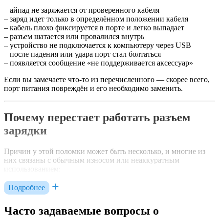
– айпад не заряжается от проверенного кабеля
– заряд идет только в определённом положении кабеля
– кабель плохо фиксируется в порте и легко выпадает
– разъем шатается или провалился внутрь
– устройство не подключается к компьютеру через USB
– после падения или удара порт стал болтаться
– появляется сообщение «не поддерживается аксессуар»
Если вы замечаете что-то из перечисленного — скорее всего,
порт питания повреждён и его необходимо заменить.
Почему перестает работать разъем
зарядки
Причин у этой поломки может быть несколько, и многие из
них связаны с обычным износом или неаккуратным
использованием:
– механическая нагрузка на разъём (постоянное давление,
Подробнее
использование во время зарядки)
– использование дешёвых или неоригинальных кабелей
Часто задаваемые вопросы о
– попадание пыли, грязи, ворсинок внутрь разъема