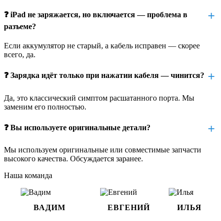
– последствия залития (даже небольшое количество влаги
окисляет контакты)
❓ iPad не заряжается, но включается — проблема в
– неудачная чистка иголкой, зубочисткой или другими
разъеме?
подручными средствами
– естественный износ контактной группы (iPad 4 старше 10
Если аккумулятор не старый, а кабель исправен — скорее
лет)
всего, да.
Чем опасно откладывать ремонт
❓ Зарядка идёт только при нажатии кабеля — чинится?
разъема
Да, это классический симптом расшатанного порта. Мы
заменим его полностью.
Даже если пока зарядка «ловится» под определённым углом,
ситуация может ухудшиться в любой момент:
❓ Вы используете оригинальные детали?
– вы рискуете остаться с полностью разряженным и не
включающимся устройством
Мы используем оригинальные или совместимые запчасти
– расшатанный разъём может вызвать короткое замыкание
высокого качества. Обсуждается заранее.
– могут пострадать контроллер питания или материнская
плата
Наша команда
– нестабильная зарядка приводит к ускоренному износу
аккумулятора
– устройство теряет свою надёжность и автономность
ВАДИМ
ЕВГЕНИЙ
ИЛЬЯ
Лучше устранить проблему сразу — это обойдётся дешевле и