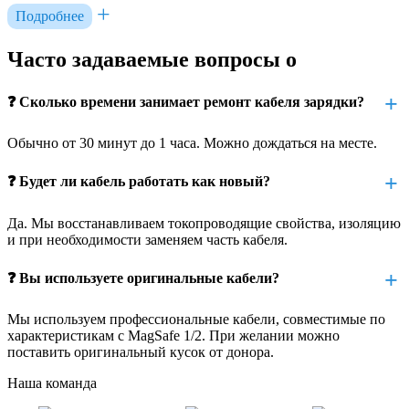
Подробнее
Если зарядка прерывается при малейшем движении шнура, а
другой адаптер работает нормально — проблема именно в
Часто задаваемые вопросы о
проводе. Индикатор на разъёме MagSafe может то светиться,
то гаснуть. Иногда зарядка идёт, но очень медленно. Мы
можем быстро проверить ваше зарядное устройство и
❓ Сколько времени занимает ремонт кабеля зарядки?
подтвердить, что замена провода — достаточное решение.
Обычно от 30 минут до 1 часа. Можно дождаться на месте.
Как мы проводим замену кабеля MagSafe
❓ Будет ли кабель работать как новый?
Мы аккуратно разбираем блок питания, удаляем
повреждённый участок провода, при необходимости
Да. Мы восстанавливаем токопроводящие свойства, изоляцию
полностью меняем шнур. Новый кабель припаивается на
и при необходимости заменяем часть кабеля.
контакты внутри блока, изолируется термоусадкой, и адаптер
собирается обратно. После этого мы проверяем зарядку под
❓ Вы используете оригинальные кабели?
нагрузкой и убеждаемся, что она работает корректно с
MacBook Pro A1398.
Мы используем профессиональные кабели, совместимые по
характеристикам с MagSafe 1/2. При желании можно
Можно ли заменить шнур самостоятельно
поставить оригинальный кусок от донора.
Наша команда
Иногда в интернете встречаются советы о самостоятельной
замене кабеля, но на практике это чревато повреждением