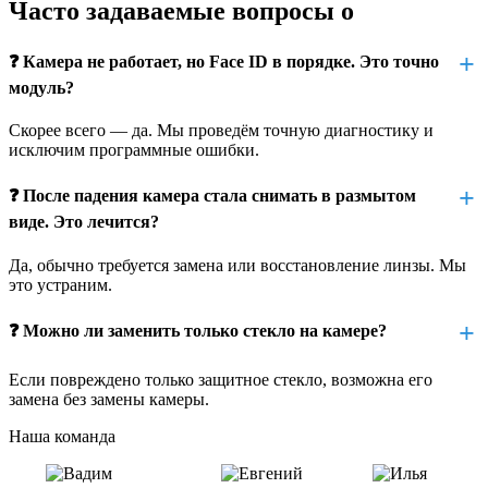
неаккуратная замена стекла, дисплея или батареи
Часто задаваемые вопросы о
сбой после обновления или некорректной прошивки
❓ Камера не работает, но Face ID в порядке. Это точно
заводской брак модуля
модуль?
механическое повреждение стекла в районе камеры
Скорее всего — да. Мы проведём точную диагностику и
Мы определим причину неисправности и точно скажем,
исключим программные ошибки.
можно ли восстановить или потребуется замена.
❓ После падения камера стала снимать в размытом
Как проходит замена передней камеры
виде. Это лечится?
iPad Pro 11 2021
Да, обычно требуется замена или восстановление линзы. Мы
это устраним.
Замена фронтальной камеры требует разборки устройства,
отключения дисплея и аккуратного доступа к модулю камеры,
который интегрирован в блок Face ID. Мы работаем точно и
❓ Можно ли заменить только стекло на камере?
без повреждений чувствительных компонентов.
Если повреждено только защитное стекло, возможна его
Этапы ремонта:
замена без замены камеры.
диагностика фронтальной камеры, Face ID и TrueDepth
Наша команда
аккуратный демонтаж дисплея без повреждений