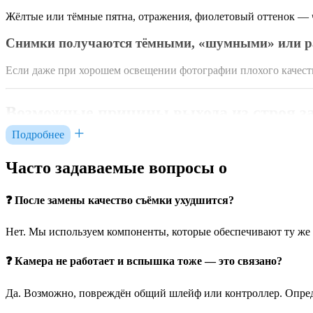
Жёлтые или тёмные пятна, отражения, фиолетовый оттенок — ч
Снимки получаются тёмными, «шумными» или 
Если даже при хорошем освещении фотографии плохого качест
Возможные причины выхода из строя з
Подробнее
Чаще всего камера выходит из строя после падений, сильного 
платой, либо повреждаются контакты.
Часто задаваемые вопросы о
Редко, но всё же встречаются случаи программных сбоев после 
чтобы исключить ложные причины.
❓ После замены качество съёмки ухудшится?
Чем отличается модуль основной камеры
Нет. Мы используем компоненты, которые обеспечивают ту же 
❓ Камера не работает и вспышка тоже — это связано?
В модели iPad Air 13 M3 используется обновлённая задняя кам
изображение в реальном времени. В модуле используется слож
Да. Возможно, повреждён общий шлейф или контроллер. Опред
Это делает ремонт более деликатным: нельзя просто «открутить