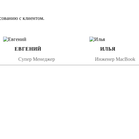
м сервисе
сованию с клиентом.
лементы — вспышку, шлейф, питание, работу с приложениями.
ЕВГЕНИЙ
ИЛЬЯ
Супер Менеджер
Инженер MacBook
н и добраться до камеры без риска повреждения дисплея или ко
ые или высокого качества аналоги. Модуль крепится и подключ
качество видео, стабилизацию. Всё должно работать как из кор