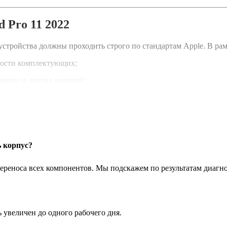
d Pro 11 2022
р устройства должны проходить строго по стандартам Apple. В р
ности комплектующих;
амеры и других модулей;
, шлейфов, антенн);
всех элементов;
ace ID.
 корпус?
и отдельные элементы корпуса.
переноса всех компонентов. Мы подскажем по результатам диагн
а именно у нас
последнего поколения;
 увеличен до одного рабочего дня.
ремиум-класса;