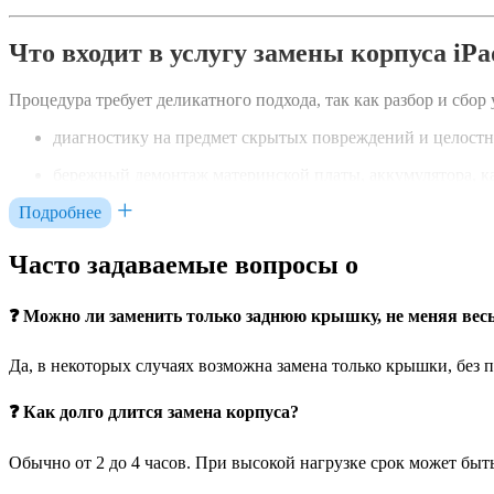
Что входит в услугу замены корпуса iPa
Процедура требует деликатного подхода, так как разбор и сбо
диагностику на предмет скрытых повреждений и целост
бережный демонтаж материнской платы, аккумулятора, к
Подробнее
перенос компонентов в новый корпус (в том числе кнопок
установку нового корпуса с проверкой точности посадки 
Часто задаваемые вопросы о
финальное тестирование всех функций — от зарядки до F
❓ Можно ли заменить только заднюю крышку, не меняя весь
При необходимости можно заменить только заднюю крышку ил
Да, в некоторых случаях возможна замена только крышки, без 
Почему стоит выполнить замену корпус
❓ Как долго длится замена корпуса?
Большой опыт работы с техникой Apple, включая модели 
Обычно от 2 до 4 часов. При высокой нагрузке срок может быть
Используем только оригинальные корпуса или аналоги п