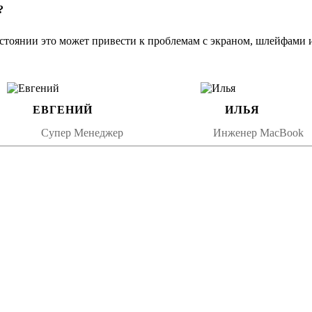
?
осле переноса;
ой защитой;
стоянии это может привести к проблемам с экраном, шлейфами 
ор под оригинал.
овление эстетики и функциональности устройства.
ЕВГЕНИЙ
ИЛЬЯ
11 2022
Супер Менеджер
Инженер MacBook
уса — оригинал или высококачественный аналог. В стандартную 
связавшись с нашим менеджером.