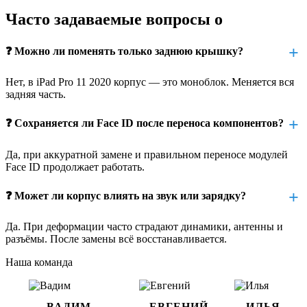
трещины могут затронуть шлейфы или материнскую
Часто задаваемые вопросы о
плату
экран может отклеиться или треснуть из-за давления
❓ Можно ли поменять только заднюю крышку?
нарушается герметичность, внутрь попадает пыль или
влага
Нет, в iPad Pro 11 2020 корпус — это моноблок. Меняется вся
задняя часть.
аккумулятор подвергается излишнему напряжению
❓ Сохраняется ли Face ID после переноса компонентов?
Face ID или камера могут перестать работать корректно
Если вы планируете долго пользоваться устройством или
Да, при аккуратной замене и правильном переносе модулей
готовите его к продаже — замена корпуса вернёт не только
Face ID продолжает работать.
внешний вид, но и функциональность.
❓ Может ли корпус влиять на звук или зарядку?
Как проходит замена корпуса iPad Pro
11 2020
Да. При деформации часто страдают динамики, антенны и
разъёмы. После замены всё восстанавливается.
В этой модели корпус — это монолитная задняя часть, в
Наша команда
которую интегрированы элементы крепления дисплея,
кнопок, динамиков и других компонентов. Замена требует
полной разборки устройства с переносом всех внутренних
модулей.
ВАДИМ
ЕВГЕНИЙ
ИЛЬЯ