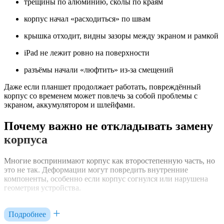
трещины по алюминию, сколы по краям
корпус начал «расходиться» по швам
крышка отходит, видны зазоры между экраном и рамкой
iPad не лежит ровно на поверхности
разъёмы начали «люфтить» из-за смещений
Даже если планшет продолжает работать, повреждённый
корпус со временем может повлечь за собой проблемы с
экраном, аккумулятором и шлейфами.
Почему важно не откладывать замену
корпуса
Многие воспринимают корпус как второстепенную часть, но
это не так. Деформации могут повредить внутренние
компоненты, особенно если корпус согнулся или нарушена
геометрия устройства.
Что может случиться при эксплуатации с повреждённым
корпусом:
Подробнее