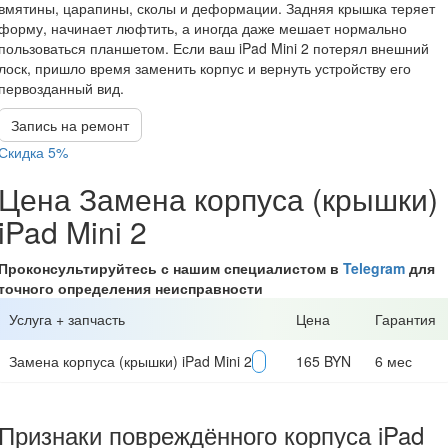
вмятины, царапины, сколы и деформации. Задняя крышка теряет
форму, начинает люфтить, а иногда даже мешает нормально
пользоваться планшетом. Если ваш iPad Mini 2 потерял внешний
лоск, пришло время заменить корпус и вернуть устройству его
первозданный вид.
Запись на ремонт
Скидка 5%
Цена Замена корпуса (крышки)
iPad Mini 2
Проконсультируйтесь с нашим специалистом в
Telegram
для
точного определения неисправности
Услуга + запчасть
Цена
Гарантия
Замена корпуса (крышки) iPad Mini 2
165 BYN
6 мес
Признаки повреждённого корпуса iPad