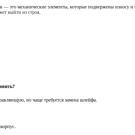
ки — это механические элементы, которые подвержены износу и 
ет выйти из строя.
новить?
ыгодный вариант восстановления.
правляющую, но чаще требуется замена шлейфа.
iPad Pro 11 2021
ировать экран, аккумулятор, частично снять материнскую плату
ва.
корпус.