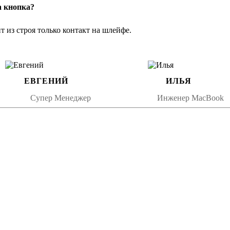
а кнопка?
 из строя только контакт на шлейфе.
ента
ЕВГЕНИЙ
ИЛЬЯ
Супер Менеджер
Инженер MacBook
пок) — также можем предложить локальное восстановление или з
упругостью