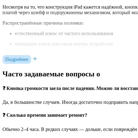
Несмотря на то, что конструкция iPad кажется надёжной, кноп
платой через шлейф и подпружинены механизмом, который мож
Распространённые причины поломки:
естественный износ от частого использования
попадание влаги или пыли внутрь устройства
последствия падений и деформаций корпуса
Подробнее
выход из строя кнопочного шлейфа
Часто задаваемые вопросы о
внутренние механические повреждения направляющей
заводской брак или усталость пластика
❓ Кнопка громкости заела после падения. Можно ли восста
Мы точно определим, в чём причина, и предложим наиболее в
Да, в большинстве случаев. Иногда достаточно подправить на
Как проходит замена кнопок громкости 
❓ Сколько времени занимает ремонт?
Процесс требует полной разборки планшета. Необходимо демонт
выполняется аккуратно, без повреждений и следов вмешательст
Обычно 2–4 часа. В редких случаях — дольше, если повреждён 