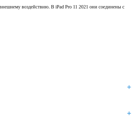
внешнему воздействию. В iPad Pro 11 2021 они соединены с
, чтобы получить доступ к кнопочному блоку и шлейфу. Всё