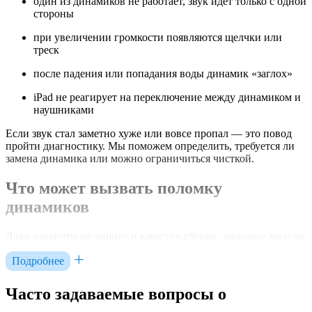
один из динамиков не работает, звук идёт только с одной
стороны
при увеличении громкости появляются щелчки или
треск
после падения или попадания воды динамик «заглох»
iPad не реагирует на переключение между динамиком и
наушниками
Если звук стал заметно хуже или вовсе пропал — это повод
пройти диагностику. Мы поможем определить, требуется ли
замена динамика или можно ограничиться чисткой.
Что может вызвать поломку
динамиков
Даже несмотря на защиту и качество сборки, звуковые модули
в iPad со временем могут выйти из строя. Причины бывают
Подробнее
как внешние, так и внутренние.
Что чаще всего приводит к проблемам:
Часто задаваемые вопросы о
попадание пыли, грязи или жидкости