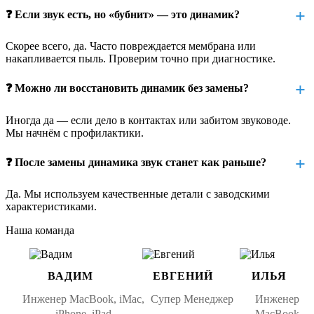
❓ Если звук есть, но «бубнит» — это динамик?
механическое повреждение мембраны при падении
естественный износ при высокой громкости
Скорее всего, да. Часто повреждается мембрана или
накапливается пыль. Проверим точно при диагностике.
сбои в аудиоконтроллере или обрыв шлейфа
❓ Можно ли восстановить динамик без замены?
коррозия или микротрещины на контактах
повреждение корпуса, из-за чего звук «зажат»
Иногда да — если дело в контактах или забитом звуководе.
Мы начнём с профилактики.
Мы обязательно выясним причину и подскажем, нужно ли
менять весь модуль или можно обойтись восстановлением
❓ После замены динамика звук станет как раньше?
контактов или звукового шлейфа.
Как проходит замена динамика iPad
Да. Мы используем качественные детали с заводскими
характеристиками.
Pro 11 2021
Наша команда
В iPad Pro 11 2021 каждый из динамиков встроен в отдельный
модуль, приклеенный к корпусу. Процесс требует аккуратного
демонтажа экрана и частичной разборки корпуса.
ВАДИМ
ЕВГЕНИЙ
ИЛЬЯ
Этапы ремонта:
Инженер MacBook, iMac,
Супер Менеджер
Инженер
iPhone, iPad
MacBook