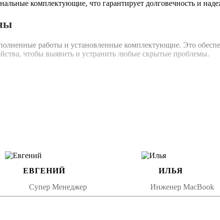
инальные комплектующие, что гарантирует долговечность и наде
ны
олненные работы и установленные комплектующие. Это обеспечи
ройства, чтобы выявить и устранить любые скрытые проблемы.
остым рекомендациям. Избегайте полного разряда батареи и ста
емя, если это не необходимо. Регулярно обновляйте программное
амена аккумулятора и какова ее стоимость. В среднем, процесс 
ь в сервисный центр для получения точной информации.
ЕВГЕНИЙ
ИЛЬЯ
Супер Менеджер
Инженер MacBook