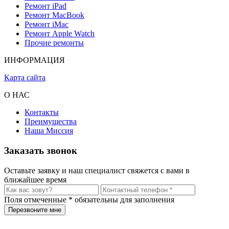
Ремонт iPad
Почему обращаются именно к нам
Ремонт MacBook
Ремонт iMac
Ремонт Apple Watch
Мы работаем с техникой Apple каждый день и знаем все
Прочие ремонты
слабые места iPad Pro 12.9. У нас есть всё необходимое
оборудование для безопасного восстановления устройств
ИНФОРМАЦИЯ
после залития.
Карта сайта
Наши сильные стороны:
О НАС
чистка только с использованием профессионального
ультразвука
Контакты
Преимущества
точная диагностика до начала ремонта
Наша Миссия
ремонт, а не слепая замена модулей
Заказать звонок
бережное отношение к вашим данным
Оставьте заявку и наш специалист свяжется с вами в
ближайшее время
честная цена и чёткие сроки
После нашей чистки iPad работает стабильно, без последствий
Поля отмеченные
*
обязательны для заполнения
и скрытых дефектов.