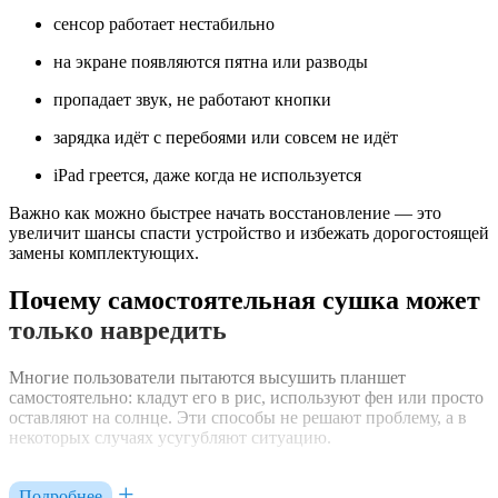
сенсор работает нестабильно
на экране появляются пятна или разводы
пропадает звук, не работают кнопки
зарядка идёт с перебоями или совсем не идёт
iPad греется, даже когда не используется
Важно как можно быстрее начать восстановление — это
увеличит шансы спасти устройство и избежать дорогостоящей
замены комплектующих.
Почему самостоятельная сушка может
только навредить
Многие пользователи пытаются высушить планшет
самостоятельно: кладут его в рис, используют фен или просто
оставляют на солнце. Эти способы не решают проблему, а в
некоторых случаях усугубляют ситуацию.
Влага, попавшая внутрь, остаётся на плате и других
компонентах. При контакте с током начинается окисление
Подробнее