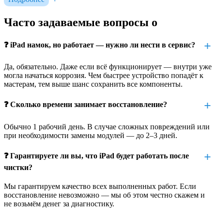
дорожек, замыкания и деградация микросхем. Чем дольше
тянете с обращением в сервис — тем выше вероятность, что
Часто задаваемые вопросы о
восстановить устройство не удастся.
Как проходит восстановление после
❓ iPad намок, но работает — нужно ли нести в сервис?
залития в нашем сервисе
Да, обязательно. Даже если всё функционирует — внутри уже
могла начаться коррозия. Чем быстрее устройство попадёт к
Мы проводим восстановление после попадания влаги по всем
мастерам, тем выше шанс сохранить все компоненты.
профессиональным стандартам. Не используем кустарные
методы и не «просто сушим» устройство — мы выполняем
❓ Сколько времени занимает восстановление?
полный комплекс работ по очистке, диагностике и ремонту.
Что входит в процесс:
Обычно 1 рабочий день. В случае сложных повреждений или
при необходимости замены модулей — до 2–3 дней.
диагностика состояния всех компонентов
полная разборка и осмотр внутренних элементов
❓ Гарантируете ли вы, что iPad будет работать после
чистки?
чистка и удаление окислов ультразвуковым методом
Мы гарантируем качество всех выполненных работ. Если
замеры токов и тестирование плат
восстановление невозможно — мы об этом честно скажем и
не возьмём денег за диагностику.
восстановление повреждённых участков, если возможно