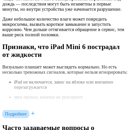
дождь — последствия могут быть незаметны в первые
минуты, но внутри устройства уже начинается разрушение.
Даже небольшое количество влаги может повредить
микросхемы, вызвать короткое замыкание и запустить
коррозию. Чем дольше оттягивается обращение в сервис, тем
выше риск полной поломки.
Признаки, что iPad Mini 6 пострадал
от жидкости
Визуально планшет может выглядеть нормально. Но есть
несколько тревожных сигналов, которые нельзя игнорировать:
iPad не включается, завис на яблоке или внезапно
перезагружается
звук пропал, кнопки не реагируют
не заряжается или не определяется кабелем
Подробнее
появились пятна на экране, искажения, мерцание
Часто задаваемые вопросы о
устройство греется сильнее обычного