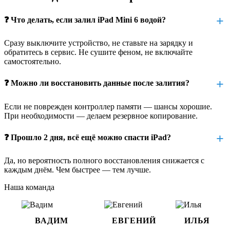
ощущается запах гари или под крышкой — конденсат
❓ Что делать, если залил iPad Mini 6 водой?
Если вы замечаете один или несколько симптомов — скорее
всего, жидкость уже внутри, и нужна срочная диагностика.
Сразу выключите устройство, не ставьте на зарядку и
обратитесь в сервис. Не сушите феном, не включайте
Почему нельзя просто высушить
самостоятельно.
устройство
❓ Можно ли восстановить данные после залития?
Одна из самых распространённых ошибок — просушить iPad
феном или положить в рис. Эти методы не помогают, а только
Если не поврежден контроллер памяти — шансы хорошие.
откладывают серьёзный ремонт.
При необходимости — делаем резервное копирование.
Окисление начинается с первых минут и может повредить
❓ Прошло 2 дня, всё ещё можно спасти iPad?
важные дорожки на плате, элементы питания, контроллеры.
Даже если iPad "включился через день", внутри уже может
идти разрушение.
Да, но вероятность полного восстановления снижается с
каждым днём. Чем быстрее — тем лучше.
Как проходит восстановление iPad
Наша команда
Mini 6 после залития
Этап 1. Разбор и первичный осмотр
ВАДИМ
ЕВГЕНИЙ
ИЛЬЯ