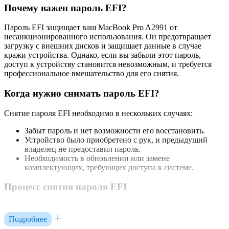
Почему важен пароль EFI?
Пароль EFI защищает ваш MacBook Pro A2991 от
несанкционированного использования. Он предотвращает
загрузку с внешних дисков и защищает данные в случае
кражи устройства. Однако, если вы забыли этот пароль,
доступ к устройству становится невозможным, и требуется
профессиональное вмешательство для его снятия.
Когда нужно снимать пароль EFI?
Снятие пароля EFI необходимо в нескольких случаях:
Забыт пароль и нет возможности его восстановить.
Устройство было приобретено с рук, и предыдущий
владелец не предоставил пароль.
Необходимость в обновлении или замене
комплектующих, требующих доступа к системе.
Процесс снятия пароля EFI
Снятие пароля EFI на MacBook Pro A2991 — это сложный
процесс, требующий специальных навыков и оборудования.
Подробнее
Самостоятельные попытки могут привести к повреждению