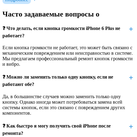
Признаки неисправности кнопок
громкости и вибро iPhone 6 Plus
Часто задаваемые вопросы о
Признаки неисправности кнопок громкости и вибро могут
❓ Что делать, если кнопка громкости iPhone 6 Plus не
включать следующие проблемы:
работает?
Кнопки не нажимаются или заедают
: кнопки
громкости и вибро начинают заедать или не дают
Если кнопка громкости не работает, это может быть связано с
отклика при нажатии.
механическим повреждением или неисправностью в системе.
Мы предлагаем профессиональный ремонт кнопок громкости
Нет реакции на нажатие
: кнопки не реагируют, и вы не
и вибро.
можете регулировать громкость или включить
вибрацию.
❓ Можно ли заменить только одну кнопку, если не
Вибрация не работает
: вибрация может не включаться
работают обе?
вообще или работать только иногда.
Да, в большинстве случаев можно заменить только одну
Проблемы с чувствительностью кнопок
: кнопки
кнопку. Однако иногда может потребоваться замена всей
реагируют слишком быстро или с задержкой, что
системы кнопок, если это связано с повреждением других
вызывает неудобства при управлении устройством.
компонентов.
Нестабильная работа функций
: громкость может резко
меняться без вашего вмешательства, или вибрация
❓ Как быстро я могу получить свой iPhone после
работает не так, как должна.
ремонта?