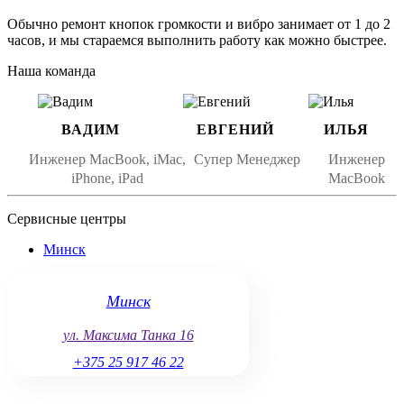
Если вы заметили один или несколько из этих признаков, это
Обычно ремонт кнопок громкости и вибро занимает от 1 до 2
указывает на необходимость ремонта кнопок громкости и
часов, и мы стараемся выполнить работу как можно быстрее.
вибро.
Наша команда
Почему важен ремонт кнопок
громкости и вибро
ВАДИМ
ЕВГЕНИЙ
ИЛЬЯ
Ремонт кнопок громкости и вибро важен, чтобы:
Инженер MacBook, iMac,
Супер Менеджер
Инженер
Восстановить удобство использования
: кнопки
iPhone, iPad
MacBook
громкости и вибро необходимы для полноценного
использования устройства. Проблемы с ними могут
Сервисные центры
серьёзно осложнить работу с iPhone 6 Plus.
Минск
Предотвратить дальнейшие повреждения
:
неисправности в кнопках могут привести к
дополнительным проблемам, таким как повреждение
Минск
внутренних компонентов.
ул. Максима Танка 16
Вернуть функциональность устройства
: исправные
кнопки громкости и вибро — это важные элементы,
+375 25 917 46 22
влияющие на пользовательский опыт.
Избежать более дорогого ремонта
: своевременный