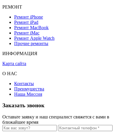
могут быть вызваны как аппаратными, так и программными
РЕМОНТ
причинами. Важно своевременно выявить источник
неисправности и предпринять необходимые меры для ее
Ремонт iPhone
устранения. Если самостоятельные попытки не привели к
Ремонт iPad
успеху, обращение в сервисный центр поможет восстановить
Ремонт MacBook
функциональность вашего устройства быстро и качественно.
Ремонт iMac
Ремонт Apple Watch
Прочие ремонты
ИНФОРМАЦИЯ
Карта сайта
О НАС
Контакты
Преимущества
Наша Миссия
Заказать звонок
Оставьте заявку и наш специалист свяжется с вами в
ближайшее время