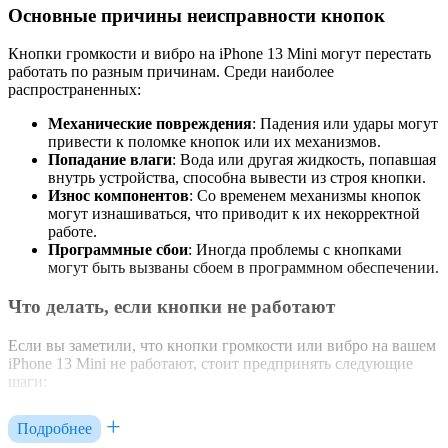
Основные причины неисправности кнопок
Кнопки громкости и вибро на iPhone 13 Mini могут перестать
работать по разным причинам. Среди наиболее
распространенных:
Механические повреждения
: Падения или удары могут
привести к поломке кнопок или их механизмов.
Попадание влаги
: Вода или другая жидкость, попавшая
внутрь устройства, способна вывести из строя кнопки.
Износ компонентов
: Со временем механизмы кнопок
могут изнашиваться, что приводит к их некорректной
работе.
Программные сбои
: Иногда проблемы с кнопками
могут быть вызваны сбоем в программном обеспечении.
Что делать, если кнопки не работают
Если вы заметили, что кнопки громкости или вибро на вашем
iPhone 13 Mini не работают, стоит предпринять следующие
шаги:
Перезагрузка устройства
: Это может помочь, если
Подробнее
проблема вызвана временным сбоем в системе.