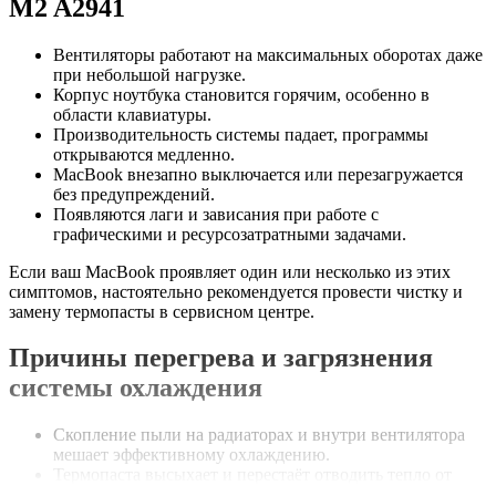
M2 A2941
Вентиляторы работают на максимальных оборотах даже
при небольшой нагрузке.
Корпус ноутбука становится горячим, особенно в
области клавиатуры.
Производительность системы падает, программы
открываются медленно.
MacBook внезапно выключается или перезагружается
без предупреждений.
Появляются лаги и зависания при работе с
графическими и ресурсозатратными задачами.
Если ваш MacBook проявляет один или несколько из этих
симптомов, настоятельно рекомендуется провести чистку и
замену термопасты в сервисном центре.
Причины перегрева и загрязнения
системы охлаждения
Скопление пыли на радиаторах и внутри вентилятора
мешает эффективному охлаждению.
Термопаста высыхает и перестаёт отводить тепло от
процессора.