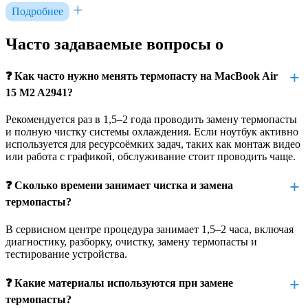
Подробнее
Использование ноутбука на мягких поверхностях,
закрывающих вентиляционные отверстия.
Высокая нагрузка на процессор и графический чип без
Часто задаваемые вопросы о
должного охлаждения.
Износ системы охлаждения при длительной
эксплуатации без обслуживания.
❓ Как часто нужно менять термопасту на MacBook Air
15 M2 A2941?
Диагностика перед заменой
термопасты
Рекомендуется раз в 1,5–2 года проводить замену термопасты
и полную чистку системы охлаждения. Если ноутбук активно
используется для ресурсоёмких задач, таких как монтаж видео
Перед выполнением работ проводится полная диагностика
или работа с графикой, обслуживание стоит проводить чаще.
системы охлаждения. Наши специалисты:
❓ Сколько времени занимает чистка и замена
Измеряют температуру процессора и видеочипа.
Проверяют работу вентиляторов и датчиков
термопасты?
температуры.
Анализируют уровень загрузки системы и
В сервисном центре процедура занимает 1,5–2 часа, включая
тепловыделение.
диагностику, разборку, очистку, замену термопасты и
Определяют, требуется ли только очистка или нужна
тестирование устройства.
замена термопасты.
❓ Какие материалы используются при замене
По результатам диагностики мы рекомендуем оптимальное
решение для восстановления стабильной работы устройства.
термопасты?