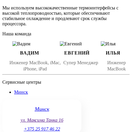
Как проводится чистка системы
Мы используем высококачественные термоинтерфейсы с
высокой теплопроводностью, которые обеспечивают
охлаждения MacBook Air 15 M2 A2941
стабильное охлаждение и продлевают срок службы
процессора.
Разборка ноутбука и доступ к системе
Наша команда
охлаждения
Для профессиональной чистки устройство аккуратно
разбирается. Специалисты открывают корпус, демонтируют
ВАДИМ
ЕВГЕНИЙ
ИЛЬЯ
систему охлаждения, чтобы добраться до радиаторов и
процессора.
Инженер MacBook, iMac,
Супер Менеджер
Инженер
iPhone, iPad
MacBook
Очистка пыли с радиаторов и системы
вентиляции
Сервисные центры
Накопленная пыль и загрязнения удаляются с помощью
Минск
сжатого воздуха и специальных инструментов. Важно
проводить очистку бережно, чтобы не повредить хрупкие
элементы внутри ноутбука.
Минск
Замена термопасты
ул. Максима Танка 16
+375 25 917 46 22
После удаления старого термоинтерфейса наносится новый