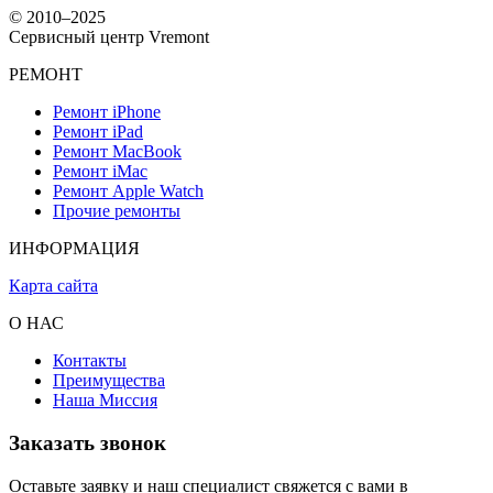
© 2010–2025
Чтобы избежать возможных проблем, лучше доверить чистку
Сервисный центр Vremont
и замену термопасты профессионалам.
РЕМОНТ
Как избежать перегрева MacBook
Ремонт iPhone
после замены термопасты?
Ремонт iPad
Ремонт MacBook
Ремонт iMac
Чтобы ноутбук работал стабильно и не перегревался,
Ремонт Apple Watch
рекомендуется:
Прочие ремонты
Раз в 6-12 месяцев проводить профилактическую чистку
ИНФОРМАЦИЯ
системы охлаждения.
Использовать MacBook на твёрдых поверхностях, не
Карта сайта
закрывая вентиляционные отверстия.
Не перегружать процессор длительными тяжёлыми
О НАС
задачами без перерыва.
Следить за температурой устройства с помощью
Контакты
мониторинговых программ.
Преимущества
Наша Миссия
Своевременное обслуживание предотвращает перегрев,
снижает шум вентиляторов и продлевает срок службы
Заказать звонок
устройства.
Оставьте заявку и наш специалист свяжется с вами в